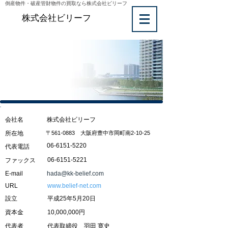
倒産物件・破産管財物件の買取なら株式会社ビリーフ
株式会社ビリーフ
会社案内
会社名
株式会社ビリーフ
所在地
〒561-0883 大阪府豊中市岡町南2-10-25
06-6151-5220
代表電話
06-6151-5221
ファックス
E-mail
hada@kk-belief.com
URL
www.belief-net.com
設立
平成25年5月20日
資本金
10,000,000円
代表者
代表取締役 羽田 寛史