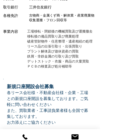
取引銀行
三井住友銀行
各種免許
古物商・金属くず商・解体業・産業廃棄物
収集運搬・フロン回収等
事業内容
工場移転・閉鎖後の機械買取及び運搬撤去
移転後の備品買取り及び廃棄処理
破産管財物件・任意整理・遺産相続の処理
リース品の出張引取り・出張買取り
プラント解体及び遊休資産の買取
鉄屑・非鉄金属の引取り及び買取
デットストック・衣服・商品の大量買取
ＰＣＢの検査及び処分補助等
新規口座開設会社募集
各リース会社様・不動産会社様・企業・工場
との新規口座開設を募集しております。
ご気
軽に問い合わせください
また、買取業者・工事請負業者様も全国で募
集しております。
お力添えにご協力ください